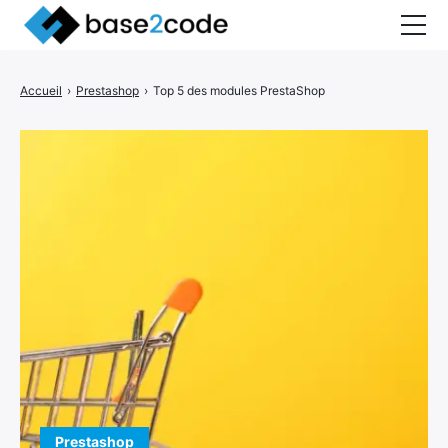
Accueil
Accueil
›
Prestashop
›
Top 5 des modules PrestaShop
Blog
Shop
Prestashop
Développement
WordPress
Tutos
Prestashop