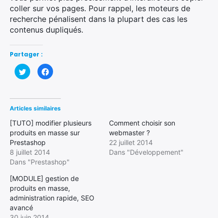
coller sur vos pages. Pour rappel, les moteurs de
recherche pénalisent dans la plupart des cas les
contenus dupliqués.
Partager :
Cliquez
Cliquez
pour
pour
partager
partager
sur
sur
Twitter(ouvre
Facebook(ouvre
dans
dans
une
une
Articles similaires
nouvelle
nouvelle
fenêtre)
fenêtre)
[TUTO] modifier plusieurs
Comment choisir son
produits en masse sur
webmaster ?
Prestashop
22 juillet 2014
8 juillet 2014
Dans "Développement"
Dans "Prestashop"
[MODULE] gestion de
produits en masse,
administration rapide, SEO
avancé
30 juin 2014