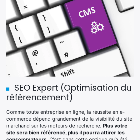
×
SEO Expert (Optimisation du
référencement)
Comme toute entreprise en ligne, la réussite en e-
Rechercher
commerce dépend grandement de la visibilité du site
:
marchand sur les moteurs de recherche.
Plus votre
site sera bien référencé, plus il pourra attirer les
consommateurs
. C’est dans cette optique qu’a été